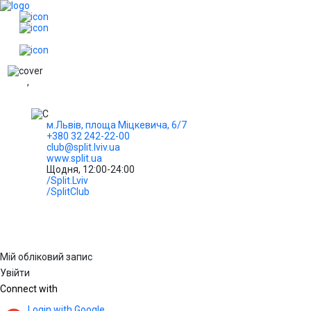
UA
,
м.Львів, площа Міцкевича, 6/7
+380 32 242-22-00
club@split.lviv.ua
www.split.ua
Щодня, 12:00-24:00
/Split.Lviv
/SplitClub
Мій обліковий запис
Увійти
Connect with
Login with Google