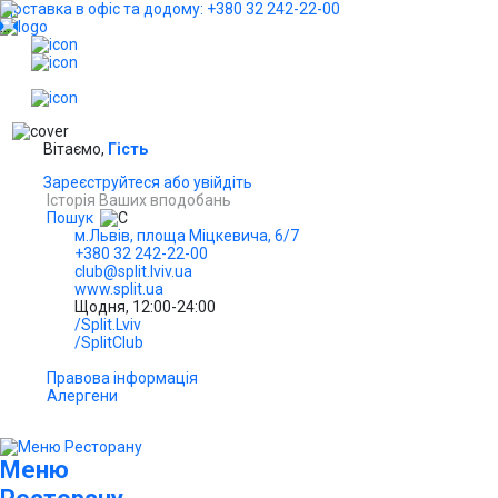
Доставка в офіс та додому: +380 32 242-22-00
...
UA
Вітаємо,
Гість
Зареєструйтеся або увійдіть
Історія Ваших вподобань
Пошук
м.Львів, площа Міцкевича, 6/7
+380 32 242-22-00
club@split.lviv.ua
www.split.ua
Щодня, 12:00-24:00
/Split.Lviv
/SplitClub
Правова інформація
Алергени
Меню