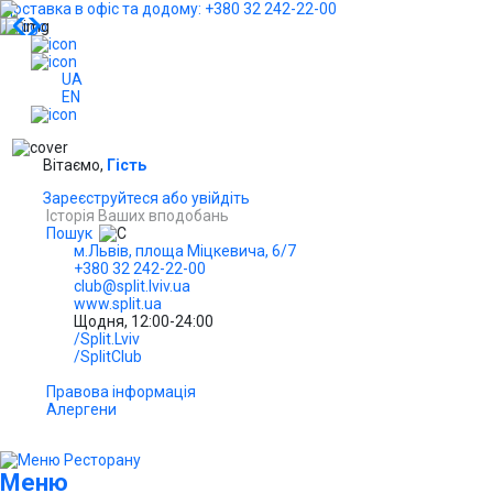
Доставка в офіс та додому: +380 32 242-22-00
...
UA
EN
Вітаємо,
Гість
Зареєструйтеся або увійдіть
Історія Ваших вподобань
Пошук
м.Львів, площа Міцкевича, 6/7
+380 32 242-22-00
club@split.lviv.ua
www.split.ua
Щодня, 12:00-24:00
/Split.Lviv
/SplitClub
Правова інформація
Алергени
Меню