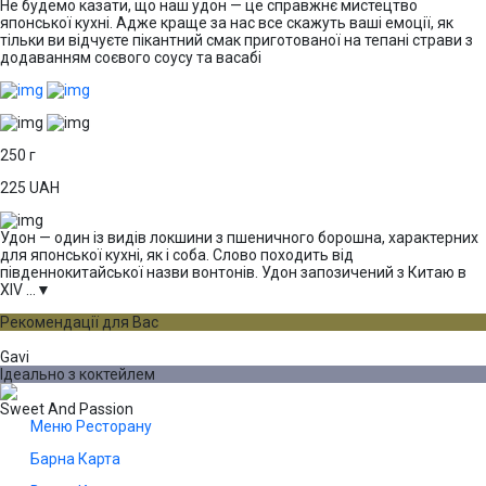
Не будемо казати, що наш удон — це справжнє мистецтво
японської кухні. Адже краще за нас все скажуть ваші емоції, як
тільки ви відчуєте пікантний смак приготованої на тепані страви з
додаванням соєвого соусу та васабі
250 г
225
UAH
Удон — один із видів локшини з пшеничного борошна, характерних
для японської кухні, як і соба. Слово походить від
південнокитайської назви вонтонів. Удон запозичений з Китаю в
XIV ...
▼
Рекомендації для Вас
Gavi
Ідеально з коктейлем
Sweet And Passion
Меню Ресторану
Барна Карта