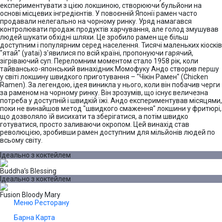
експериментувати з цією локшиною, створюючи бульйони на
основі місцевих інгредієнтів. У повоєнній Японії рамен часто
продавали нелегально на чорному ринку. Уряд намагався
контролювати продаж продуктів харчування, але голод змушував
людей шукати обхідні шляхи. Це зробило рамен ще більш
доступним і популярним серед населення. Тисячі маленьких кіосків
"ятай" (yatai) з'явилися по всій країні, пропонуючи гарячий,
зігріваючий суп. Переломним моментом стало 1958 рік, коли
тайвансько-японський винахідник Момофуку Андо створив першу
у світі локшину швидкого приготування – "Чікін Рамен" (Chicken
Ramen). За легендою, ідея виникла у нього, коли він побачив черги
за раменом на чорному ринку. Він зрозумів, що існує величезна
потреба у доступній і швидкій їжі. Андо експериментував місяцями,
поки не винайшов метод "швидкого смаження" локшини у фритюрі,
що дозволяло їй висихати та зберігатися, а потім швидко
готуватися, просто заливаючи окропом. Цей винахід став
революцією, зробивши рамен доступним для мільйонів людей по
всьому світу.
Ідеально з коктейлем
Buddha’s Blessing
Ідеально з коктейлем
Fusion Bloody Mary
Меню Ресторану
Барна Карта