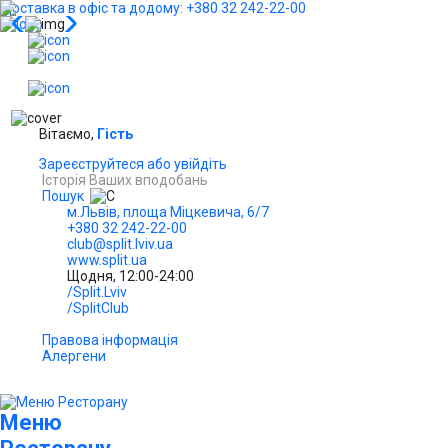
Доставка в офіс та додому: +380 32 242-22-00
...
UA
Вітаємо,
Гість
Зареєструйтеся або увійдіть
Історія Ваших вподобань
Пошук
м.Львів, площа Міцкевича, 6/7
+380 32 242-22-00
club@split.lviv.ua
www.split.ua
Щодня, 12:00-24:00
/Split.Lviv
/SplitClub
Правова інформація
Алергени
Меню