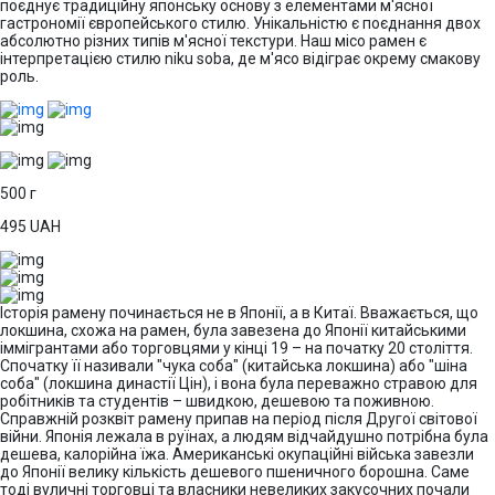
поєднує традиційну японську основу з елементами м'ясної
гастрономії європейського стилю. Унікальністю є поєднання двох
абсолютно різних типів м'ясної текстури. Наш місо рамен є
інтерпретацією стилю niku soba, де м'ясо відіграє окрему смакову
роль.
500 г
495
UAH
Історія рамену починається не в Японії, а в Китаї. Вважається, що
локшина, схожа на рамен, була завезена до Японії китайськими
іммігрантами або торговцями у кінці 19 – на початку 20 століття.
Спочатку її називали "чука соба" (китайська локшина) або "шіна
соба" (локшина династії Цін), і вона була переважно стравою для
робітників та студентів – швидкою, дешевою та поживною.
Справжній розквіт рамену припав на період після Другої світової
війни. Японія лежала в руїнах, а людям відчайдушно потрібна була
дешева, калорійна їжа. Американські окупаційні війська завезли
до Японії велику кількість дешевого пшеничного борошна. Саме
тоді вуличні торговці та власники невеликих закусочних почали