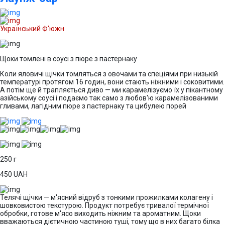
Український Ф'южн
Щоки томлені в соусі з пюре з пастернаку
Коли яловичі щічки томляться з овочами та спеціями при низькій
температурі протягом 16 годин, вони стають ніжними і соковитими.
А потім ще й трапляється диво — ми карамелізуємо їх у пікантному
азійському соусі і подаємо так само з любов'ю карамелізованими
гливами, лагідним пюре з пастернаку та цибулею порей
250 г
450
UAH
Телячі щічки — м'ясний відруб з тонкими прожилками колагену і
шовковистою текстурою. Продукт потребує тривалої термічної
обробки, готове м'ясо виходить ніжним та ароматним. Щоки
вважаються дієтичною частиною туші, тому що в них багато білка