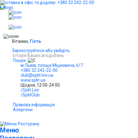
Доставка в офіс та додому: +380 32 242-22-00
...
UA
Вітаємо,
Гість
Зареєструйтеся або увійдіть
Історія Ваших вподобань
Пошук
м.Львів, площа Міцкевича, 6/7
+380 32 242-22-00
club@split.lviv.ua
www.split.ua
Щодня, 12:00-24:00
/Split.Lviv
/SplitClub
Правова інформація
Алергени
Меню