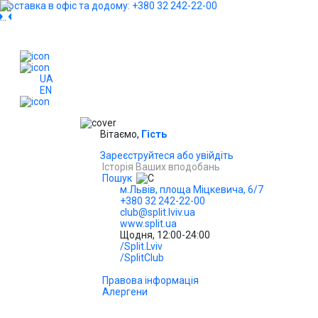
Доставка в офіс та додому: +380 32 242-22-00
...
UA
EN
Вітаємо,
Гість
Зареєструйтеся або увійдіть
Історія Ваших вподобань
Пошук
м.Львів, площа Міцкевича, 6/7
+380 32 242-22-00
club@split.lviv.ua
www.split.ua
Щодня, 12:00-24:00
/Split.Lviv
/SplitClub
Правова інформація
Алергени