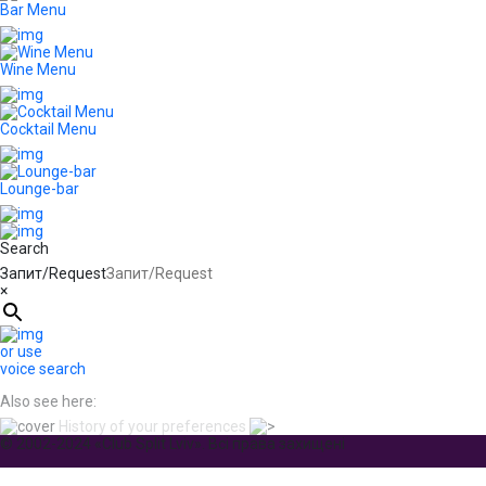
Bar Menu
Wine Menu
Cocktail Menu
Lounge-bar
Search
Запит/Request
×
or use
voice search
Also see here:
History of your preferences
© 2002-2024 «Club Split Lviv». Всі права захищені