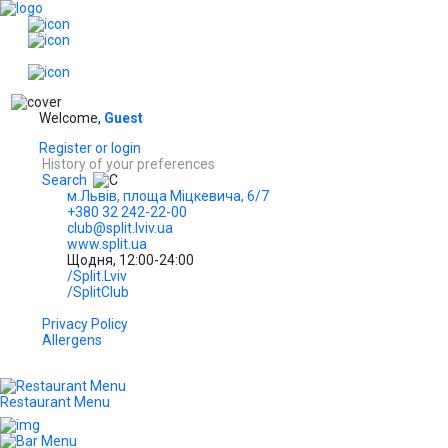
EN
Welcome,
Guest
Register or login
History of your preferences
Search
м.Львів, площа Міцкевича, 6/7
+380 32 242-22-00
club@split.lviv.ua
www.split.ua
Щодня, 12:00-24:00
/Split.Lviv
/SplitClub
Privacy Policy
Allergens
Restaurant Menu